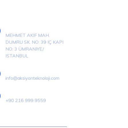
işim Bilgileri
Adres
MEHMET AKIF MAH.
DUMRU SK. NO: 39 IÇ KAPI
NO: 3 ÜMRANIYE/
ISTANBUL
E-Posta
info@aksiyonteknoloji.com
Telefon
+90 216 999 9559