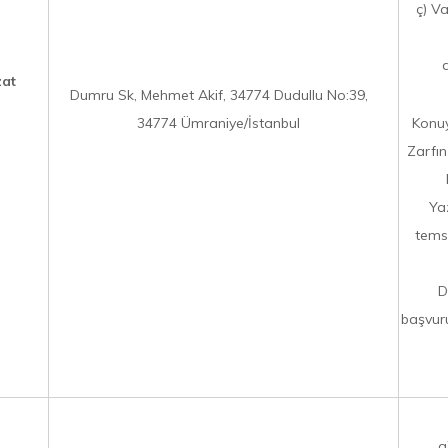
ç) Va
zat
Dumru Sk, Mehmet Akif, 34774 Dudullu No:39,
34774 Ümraniye/İstanbul
Konuy
Zarfın
Ya
temsi
D
başvuru
a