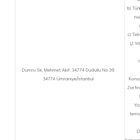
b) Tür
nu
c) Teb
ç) Va
Dumru Sk, Mehmet Akif, 34774 Dudullu No:39,
34774 Ümraniye/İstanbul
Konuy
Zarfın
Ya
temsi
D