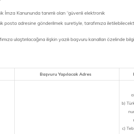
ik İmza Kanununda tanımlı olan “güvenli elektronik
ik posta adresine gönderilmek suretiyle, tarafımıza iletilebilecekti
mıza ulaştırılacağına ilişkin yazılı başvuru kanalları özelinde bilgi
Başvuru Yapılacak Adres
a
b) Tür
nu
c) Teb