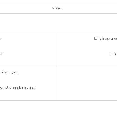
Konu:
ım
☐ İş Başvuru
ar:
☐ Y
alışanıyım
 Bilgisini Belirtiniz.)