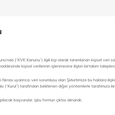
u
unu’nda (“KVK Kanunu”) ilgili kişi olarak tanımlanan kişisel veri 
addesinde kişisel verilerinin işlenmesine ilişkin birtakım taleple
krası uyarınca; veri sorumlusu olan Şirketimize bu haklara ilişki
lu (“Kurul”) tarafından belirlenen diğer yöntemlerle tarafımıza il
ılacak başvurular, işbu formun çıktısı alınarak;
,