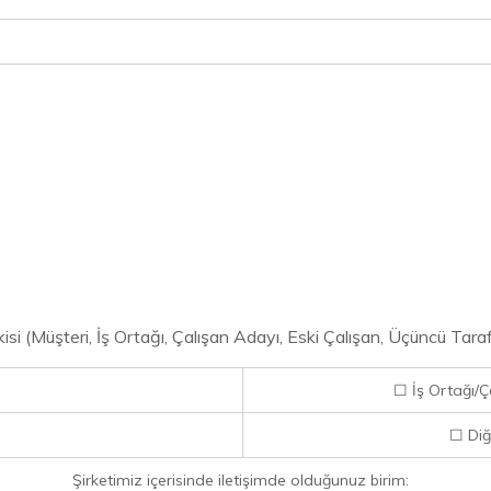
şkisi (Müşteri, İş Ortağı, Çalışan Adayı, Eski Çalışan, Üçüncü Tar
☐ İş Ortağı/
☐ Diğe
Şirketimiz içerisinde iletişimde olduğunuz birim: