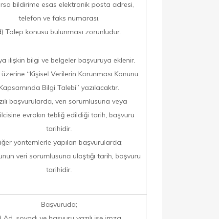
rsa bildirime esas elektronik posta adresi,
telefon ve faks numarası,
d) Talep konusu bulunması zorunludur.
a ilişkin bilgi ve belgeler başvuruya eklenir.
 üzerine “Kişisel Verilerin Korunması Kanunu
Kapsamında Bilgi Talebi” yazılacaktır.
zılı başvurularda, veri sorumlusuna veya
lcisine evrakın tebliğ edildiği tarih, başvuru
tarihidir.
iğer yöntemlerle yapılan başvurularda;
nun veri sorumlusuna ulaştığı tarih, başvuru
tarihidir.
Başvuruda;
) Ad, soyadı ve başvuru yazılı ise imza,