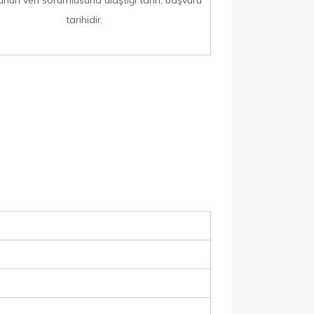
nun veri sorumlusuna ulaştığı tarih, başvuru
tarihidir.