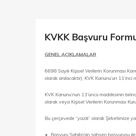
KVKK Başvuru Form
GENEL AÇIKLAMALAR
6698 Sayılı Kişisel Verilerin Korunması Kan
olarak anılacaktır), KVK Kanunu’un 11’inci m
KVK Kanunu’nun 13’üncü maddesinin birinci fı
olarak veya Kişisel Verilerin Korunması Kuru
Bu çerçevede “yazılı” olarak Şirketimize yap
Başvuru Sahibi’nin şahsen başvurusu ile