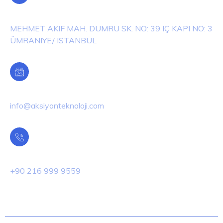
Adres
MEHMET AKIF MAH. DUMRU SK. NO: 39 IÇ KAPI NO: 3
ÜMRANIYE/ ISTANBUL
E-Posta
info@aksiyonteknoloji.com
Telefon
+90 216 999 9559