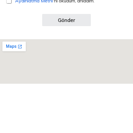
Aydınlatma Metni
'ni okudum, anladım.
Gönder