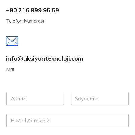
+90 216 999 95 59
Telefon Numarası
info@aksiyonteknoloji.com
Mail
A
d
ı
Ad
Soyad
S
E
o
-
y
p
a
o
d