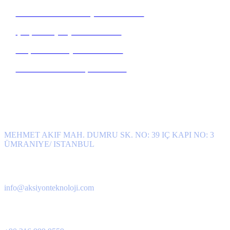
Güvenlik Kameraları Aydınlatma Metni
Çalışan Adayı Aydınlatma Metni
İletişim Formu Aydınlatma Metni
Veri Sorumlusuna Başvuru Formu
İletişim Bilgileri
Adres
MEHMET AKIF MAH. DUMRU SK. NO: 39 IÇ KAPI NO: 3
ÜMRANIYE/ ISTANBUL
E-Posta
info@aksiyonteknoloji.com
Telefon