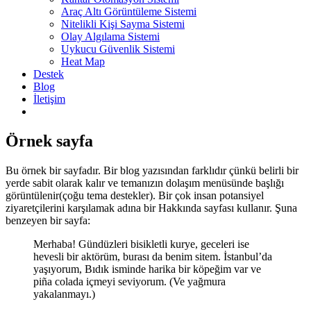
Araç Altı Görüntüleme Sistemi
Nitelikli Kişi Sayma Sistemi
Olay Algılama Sistemi
Uykucu Güvenlik Sistemi
Heat Map
Destek
Blog
İletişim
Örnek sayfa
Bu örnek bir sayfadır. Bir blog yazısından farklıdır çünkü belirli bir
yerde sabit olarak kalır ve temanızın dolaşım menüsünde başlığı
görüntülenir(çoğu tema destekler). Bir çok insan potansiyel
ziyaretçilerini karşılamak adına bir Hakkında sayfası kullanır. Şuna
benzeyen bir sayfa:
Merhaba! Gündüzleri bisikletli kurye, geceleri ise
hevesli bir aktörüm, burası da benim sitem. İstanbul’da
yaşıyorum, Bıdık isminde harika bir köpeğim var ve
piña colada içmeyi seviyorum. (Ve yağmura
yakalanmayı.)