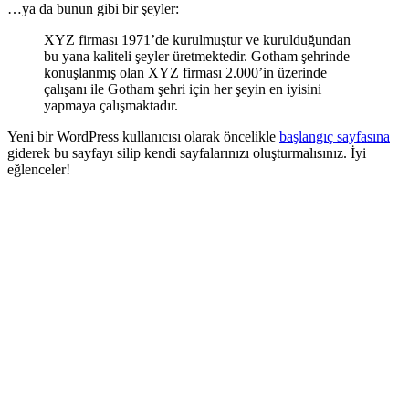
…ya da bunun gibi bir şeyler:
XYZ firması 1971’de kurulmuştur ve kurulduğundan
bu yana kaliteli şeyler üretmektedir. Gotham şehrinde
konuşlanmış olan XYZ firması 2.000’in üzerinde
çalışanı ile Gotham şehri için her şeyin en iyisini
yapmaya çalışmaktadır.
Yeni bir WordPress kullanıcısı olarak öncelikle
başlangıç sayfasına
giderek bu sayfayı silip kendi sayfalarınızı oluşturmalısınız. İyi
eğlenceler!
Şirketimiz Plaka Tanıma Sistemi, Akıllı Trafik Uygulamaları gibi
görüntü işleme ve akıllı sistemler gerektiren konularda yazılımlar
geliştirmektedir.