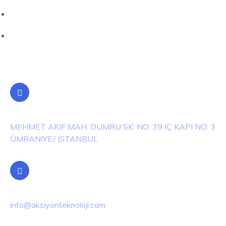
İletişim Formu Aydınlatma Metni
Veri Sorumlusuna Başvuru Formu
İletişim Bilgileri
Adres
MEHMET AKIF MAH. DUMRU SK. NO: 39 IÇ KAPI NO: 3
ÜMRANIYE/ ISTANBUL
E-Posta
info@aksiyonteknoloji.com