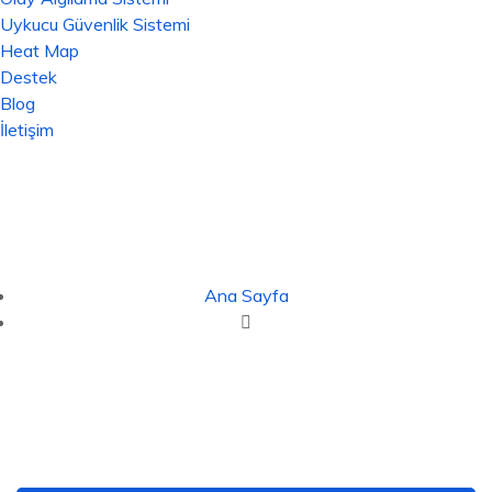
Uykucu Güvenlik Sistemi
Heat Map
Destek
Blog
İletişim
Kapı Operatörleri BK -
Aksiyon Teknoloji
Ana Sayfa
Kapı Operatörleri BK