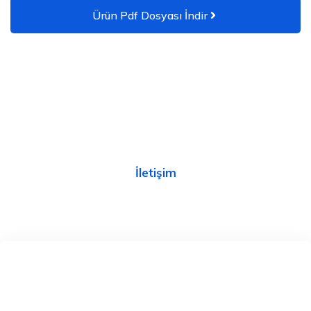
Ürün Pdf Dosyası İndir
Daha Fazlası İçin
Size destek olmaktan memnuniyet duyarız
İletişim